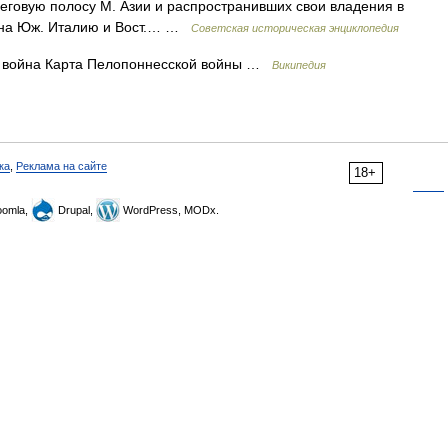
реговую полосу М. Азии и распространивших свои владения в
э.) на Юж. Италию и Вост.… …
Советская историческая энциклопедия
 война Карта Пелопоннесской войны …
Википедия
ка
,
Реклама на сайте
18+
omla,
Drupal,
WordPress, MODx.