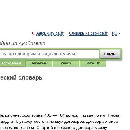
Запомнить сайт
Словарь на свой сайт
RU
едии на Академике
Найти!
Толкования
Переводы
Книги
Игры ⚽
еский словарь
Пелопоннесской
войны
431
—
404
до
н
.
э
.
Назван
по
им
.
Никия
,
идиду
и
Плутарху
,
состоит
из
двух
договоров:
договора
о
мире
союзом
во
главе
со
Спартой
и
союзного
договора
между