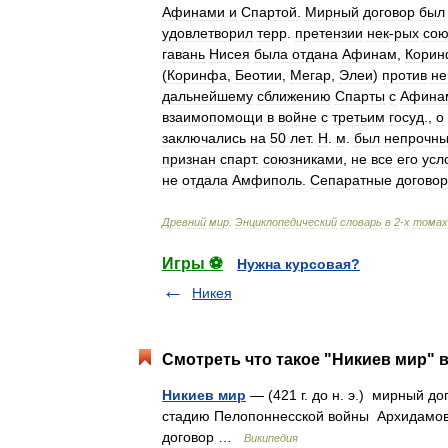
Афинами
и
Спартой
.
Мирный
договор
был
удовлетворил
терр
.
претензии
нек
-
рых
сою
гавань
Нисея
была
отдана
Афинам
,
Кори
(
Коринфа
,
Беотии
,
Мегар
,
Элеи
)
против
не
дальнейшему
сближению
Спарты
с
Афина
взаимопомощи
в
войне
с
третьим
госуд
.,
о
заключались
на
50
лет
.
Н
.
м
.
был
непрочн
признан
спарт
.
союзниками
,
не
все
его
усл
не
отдала
Амфиполь
.
Сепаратные
догово
Древний
мир
.
Энциклопедический
словарь
в
2
-
х
томах
Игры ⚽
Нужна курсовая?
Никея
Смотреть что такое "Никиев мир" в
Никиев мир
— (421 г. до н. э.) мирный 
стадию Пелопоннесской войны Архидамов
договор …
Википедия