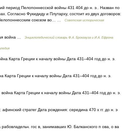
й период Пелопоннесской войны 431 404 до н. э.. Назван по
х. Согласно Фукидиду и Плутарху, состоит из двух договоров:
и Пелопоннесским союзом во… …
Советская историческая
кая война …
Энциклопедический словарь Ф.А. Брокгауза и И.А. Ефрона
ипедия
на Карта Греции к началу войны Дата 431–404 год до н. э.
 Карта Греции к началу войны Дата 431–404 год до н. э.
ойна Карта Греции к началу войны Дата 431–404 год до н. э.
: афинский стратег Дата рождения: середина 470 х гг. до н. э
 рабовладельч. гос в, занимавших Ю. Балканского п ова, о ва