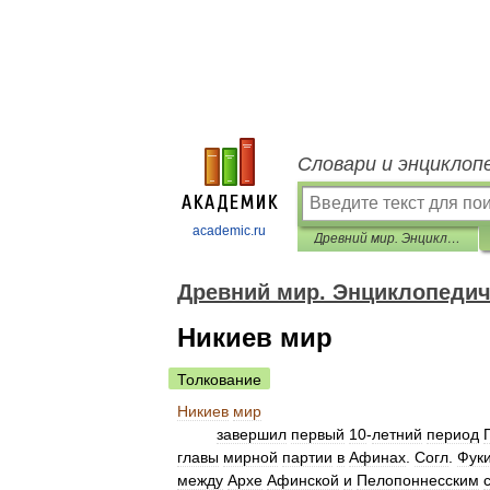
Словари и энциклоп
academic.ru
Древний мир. Энциклопедический словарь
Древний мир. Энциклопедич
Никиев мир
Толкование
Никиев
мир
завершил
первый
10
-
летний
период
главы
мирной
партии
в
Афинах
.
Согл
.
Фук
между
Архе
Афинской
и
Пелопоннесским