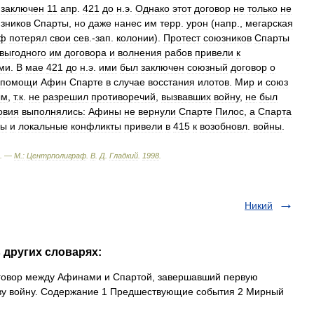
заключен
11
апр
.
421
до
н
.
э
.
Однако
этот
договор
не
только
не
зников
Спарты
,
но
даже
нанес
им
терр
.
урон
(
напр
.,
мегарская
нф
потерял
свои
сев
.-
зап
.
колонии
).
Протест
союзников
Спарты
выгодного
им
договора
и
волнения
рабов
привели
к
ми
.
В
мае
421
до
н
.
э
.
ими
был
заключен
союзный
договор
о
помощи
Афин
Спарте
в
случае
восстания
илотов
.
Мир
и
союз
ым
,
т
.
к
.
не
разрешил
противоречий
,
вызвавших
войну
,
не
был
овия
выполнялись:
Афины
не
вернули
Спарте
Пилос
,
а
Спарта
ры
и
локальные
конфликты
привели
в
415
к
возобновл
.
войны
.
. —
М
.
:
Центрполиграф
.
В
.
Д
.
Гладкий
.
1998
.
Никий
 других словарях:
договор между Афинами и Спартой, завершавший первую
у войну. Содержание 1 Предшествующие события 2 Мирный