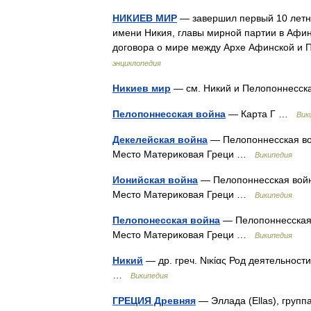
НИКИЕВ МИР
— завершил первый 10 летни
имени Никия, главы мирной партии в Афина
договора о мире между Архе Афинской 
энциклопедия
Никиев мир
— см. Никий и Пелопоннесс
Пелопоннесская война
— Карта Г …
Вик
Декелейская война
— Пелопоннесская вой
Место Материковая Греци …
Википедия
Ионийская война
— Пелопоннесская война
Место Материковая Греци …
Википедия
Пелопонесская война
— Пелопоннесская в
Место Материковая Греци …
Википедия
Никий
— др. греч. Νικίας Род деятельности
…
Википедия
ГРЕЦИЯ Древняя
— Эллада (Ellas), группа