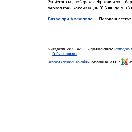
Эгейского м., побережье Фракии и зап. бе
период греч. колонизации (8 6 вв. до п. 
Битва при Амфиполе
— Пелопоннесская
© Академик, 2000-2026
Обратная связь:
Техподдерж
👣 Путешествия
Экспорт словарей на сайты
, сделанные на PHP,
Jo